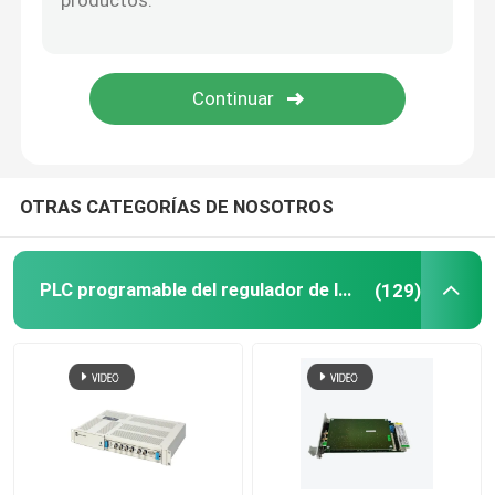
Triconex Tricon
Módulo B&R
Módulo PILZ
OTRAS CATEGORÍAS DE NOSOTROS
Modulo de control de Beckhoff
PLC programable del regulador de la lógica
(129)
módulo de potencia de Bachmann
Controlador de ICS
Componentes del sistema PLC