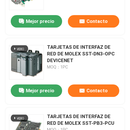
Recorrido por la fábrica
Mejor precio
Contacto
Control de calidad
TARJETAS DE INTERFAZ DE
Contacta con nosotros
RED DE MOLEX SST-DN3-OPC
DEVICENET
MOQ：1PC
Solicitar una cita
PLC programable del regulador de la lógica
Mejor precio
Contacto
Módulo del PLC de Allen Bradley
TARJETAS DE INTERFAZ DE
RED DE MOLEX SST-PB3-PCU
Módulo de control por control automático ABB
MOQ：1PC