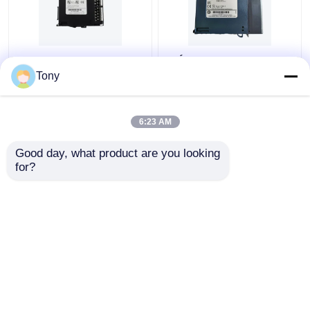
Fuente de alimentación
MÓDULO DE LA CPU
de GE FANUC
360 DE GE FANUC
Tony
IC695PSD140 RX3i 24
IC693CPU360 RX3I
módulos de entrada del
CHS012
VDC
6:23 AM
Mejor precio
Mejor precio
Good day, what product are you looking 
for?
Contacto
Contacto
Vea más
Inicio
Mapa del Sitio
Contactar Ahora
Desktop Site
Mapa del Sitio
Privacy Policy