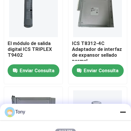
Recorrido por la fábrica
Control de calidad
El módulo de salida
ICS T8312-4C
digital ICS TRIPLEX
Adaptador de interfaz
Contacta con nosotros
T9402
de expansor sellado
normal
Enviar Consulta
Enviar Consulta
Solicitar una cita
PLC programable del regulador de la lógica
Módulo del PLC de Allen Bradley
Tony
Módulo de control por control automático ABB