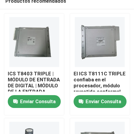
Productos recomendados
ICS T8403 TRIPLE |
El ICS T8111C TRIPLE
MÓDULO DE ENTRADA
confiaba en el
DE DIGITAL | MÓDULO
procesador, módulo
DE LA ENTRADA-
revestido conformal
En casa
SALIDA DEL PLC
Enviar Consulta
Enviar Consulta
NUEVO EN
EXISTENCIA
Productos
Sobre nosotros