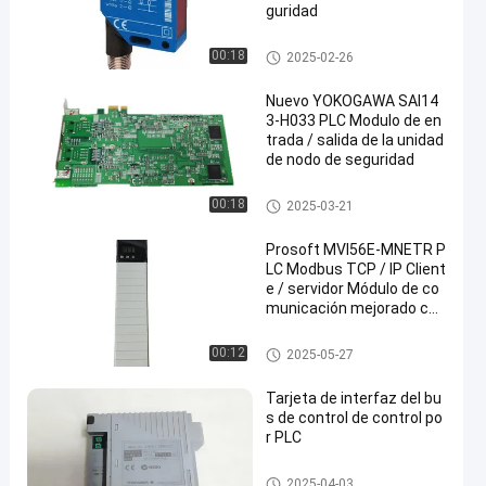
guridad
Componentes del sistema PL
00:18
2025-02-26
C
Nuevo YOKOGAWA SAI14
3-H033 PLC Modulo de en
trada / salida de la unidad
de nodo de seguridad
Componentes del sistema PL
00:18
2025-03-21
C
Prosoft MVI56E-MNETR P
LC Modbus TCP / IP Client
e / servidor Módulo de co
municación mejorado con
bloque de datos reducido
Componentes del sistema PL
00:12
2025-05-27
C
Tarjeta de interfaz del bu
s de control de control po
r PLC
Componentes del sistema PL
2025-04-03