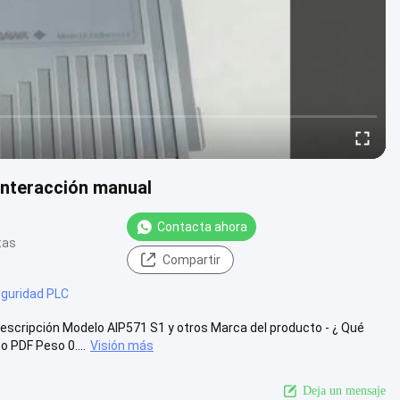
nteracción manual
Contacta ahora
tas
Compartir
guridad PLC
scripción Modelo AIP571 S1 y otros Marca del producto - ¿ Qué
 PDF Peso 0....
Visión más
Deja un mensaje