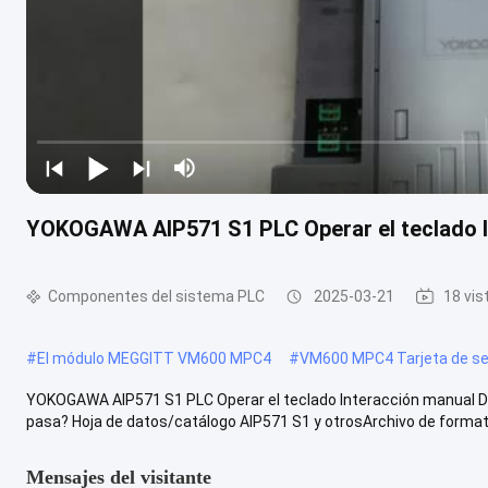
YOKOGAWA AIP571 S1 PLC Operar el teclado I
Componentes del sistema PLC
2025-03-21
18 vis
#
El módulo MEGGITT VM600 MPC4
#
VM600 MPC4 Tarjeta de se
YOKOGAWA AIP571 S1 PLC Operar el teclado Interacción manual De
pasa? Hoja de datos/catálogo AIP571 S1 y otrosArchivo de formato
Mensajes del visitante