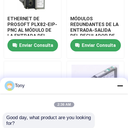
Recorrido por la fábrica
ETHERNET DE
MÓDULOS
PROSOFT PLX82-EIP-
REDUNDANTES DE LA
PNC AL MÓDULO DE
ENTRADA-SALIDA
Control de calidad
LA ENTRADA DEL
DEL REGULADOR DE
REGULADOR DE
PLC 1715-OF8I
Enviar Consulta
Enviar Consulta
PROFINET
Contacta con nosotros
Solicitar una cita
Tony
PLC programable del regulador de la lógica
2:36 AM
Módulo del PLC de Allen Bradley
Good day, what product are you looking 
MÓDULOS
MÓDULO DE LA
for?
REDUNDANTES DE LA
REDUNDANCIA DEL
Módulo de control por control automático ABB