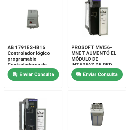
AB 1791ES-IB16
PROSOFT MVI56-
Controlador lógico
MNET AUMENTÓ EL
programable
MÓDULO DE
Controladores de
INTERFAZ DE RED
automatización
Enviar Consulta
Enviar Consulta
industrial Original
En casa
Productos
Sobre nosotros